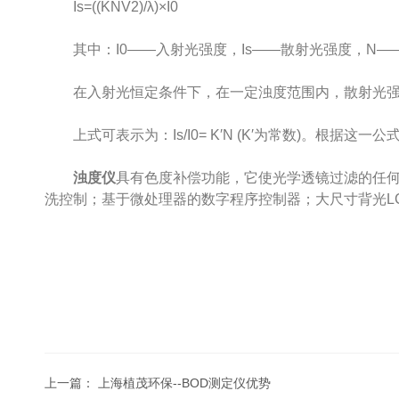
Is=((KNV2)/λ)×I0
其中：I0——入射光强度，Is——散射光强度，N—
在入射光恒定条件下，在一定浊度范围内，散射光强
上式可表示为：Is/I0= K′N (K′为常数)。根据
浊度仪
具有色度补偿功能，它使光学透镜过滤的任何
洗控制；基于微处理器的数字程序控制器；大尺寸背光LCD 显
上一篇：
上海植茂环保--BOD测定仪优势