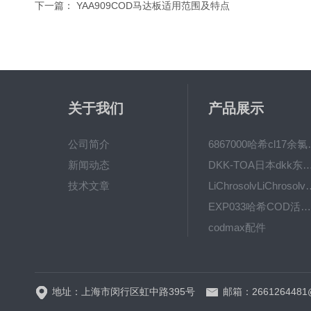
下一篇：
YAA909COD马达板适用范围及特点
关于我们
产品展示
公司简介
6867000哈希cl1
新闻动态
DKK-TOA日本dkk东亚电波水质仪
技术文章
LiChrosolvLiChro
EXP033哈希COD活塞泵价格 EXP033
codmax配件
5B-3FCOD分析仪
地址：上海市闵行区虹中路395号
邮箱：2661264481