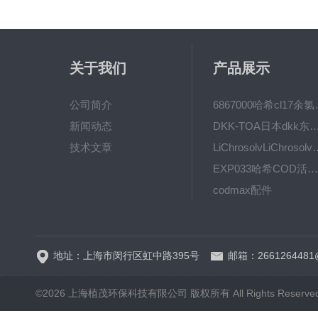
关于我们
产品展示
公司简介
6867000哈希cl1
新闻动态
DKK-TOA日本dkk东亚电波水质仪
技术文章
LiChrosolvLiChro
EXP033哈希COD活塞泵价格 EXP033
codmax配件
5B-3FCOD分析仪
地址：上海市闵行区虹中路395号
邮箱：2661264481
©2026 上海植茂环保科技有限公司 版权所有 All Rights Reserve