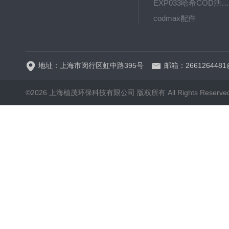
EXP033哈希COD活塞泵价格 EXP033
codmax配件
5B-3FCOD分析仪
地址：上海市闵行区虹中路395号
邮箱：2661264481
©2026 上海植茂环保科技有限公司 版权所有 All Rights Reserve