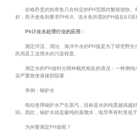
价格昂贵的热带鱼只在特定的PH范围内繁殖很快。每一品种
好，而天使鱼则要求PH6.8。淡水鱼所需的PH值在6.0
Ph计在水处理行业的应用：
测定河流、湖泊、海洋中水的PH值是为了研究野生生
民用及工业用水的污染程度。
测定水的PH值时分两种截然相反的请况：一种测纯水(
染严重致使液接部阻塞
举例：锅炉水
电站使用锅炉水产生蒸汽，目标是水的纯度越搞越好。
回。因此，锅炉水就是极纯的蒸馏水，电导率有时竟低于1μ
为何要测定PH值呢？