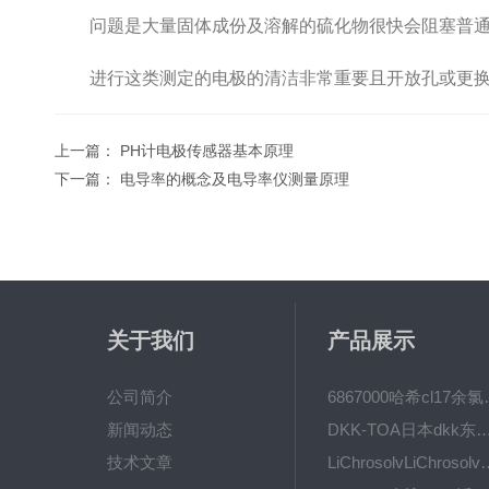
问题是大量固体成份及溶解的硫化物很快会阻塞普通
进行这类测定的电极的清洁非常重要且开放孔或更换
上一篇：
PH计电极传感器基本原理
下一篇：
电导率的概念及电导率仪测量原理
关于我们
产品展示
公司简介
6867000哈希cl1
新闻动态
DKK-TOA日本dkk东亚电波水质仪
技术文章
LiChrosolvLiChro