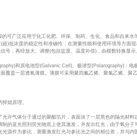
的可广泛应用于化工化肥、环保、制药、生化、食品和自来水等
在(超)低浓度的稳定性和准确性，在测量性能和使用环境等方面
电信号，再经放大、调整(包括盐度、温度补偿)，由模数转换显示
)和原电池型(Galvanic Cell)。极谱型(Polarography)
表面覆盖一层透氧薄膜。薄膜可采用聚四氟乙烯、聚氯乙烯、聚
的猝熄原理。
允许气体分子通过的聚酯箔片，表面涂了一层黑色的隔光材料以
调制的蓝光照到荧光物质上使其激发，并发出红光，由于氧分子可
光光源作为参比，测量激发红光与参比光之间的相位差，并与内