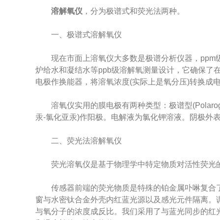
溶解氧仪
，分为极谱式和荧光法两种。
一、极谱式溶解氧仪
现在市面上溶氧仪大多数是极谱分析仪器，ppm级
炉给水和凝结水等ppb级溶解氧测量设计，它确保了
电极作换能器，将溶氧浓度(实际上是氧分压)转换成
溶氧仪实用的膜电极有两种类型：极谱型(Polarography
汞-氯化亚汞)作阳极。电解液为氯化钾溶液。阴极外
二、荧光法溶解氧仪
荧光溶氧仪是基于物理学中特定物质对活性荧光
传感器前端的荧光物质是特殊的铂金属卟啉复合了
窗与水密钛合金外壳内红蓝光源以及感光元件隔离。
与氧分子的浓度成反比。我们采用了与蓝光同步的红