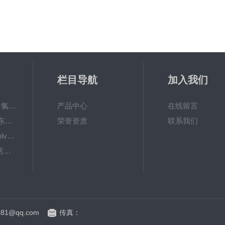
栏目导航
加入我们
6867000哈希cl17余氯分析仪色度计模块、哈希cl17比色池现货
产品中心
在线留言
DKK-TOA日本dkk东亚电波水质仪器电极耗材
荣誉资质
联系我们
LiChrosolvLiChrosolv®HPLC色谱纯溶剂
EXP033哈希COD活塞泵价格 EXP033
81@qq.com
传真：