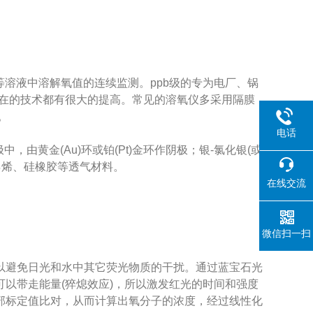
溶液中溶解氧值的连续监测。ppb级的专为电厂、锅
现在的技术都有很大的提高。常见的溶氧仪多采用隔膜
。
电话
：电极中，由黄金(Au)环或铂(Pt)金环作阴极；银-氯化银(或
乙烯、硅橡胶等透气材料。
在线交流
微信扫一扫
避免日光和水中其它荧光物质的干扰。通过蓝宝石光
以带走能量(猝熄效应)，所以激发红光的时间和强度
部标定值比对，从而计算出氧分子的浓度，经过线性化