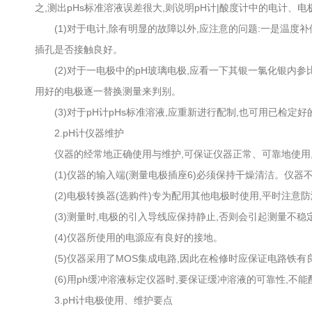
之,测出pHs标准溶液误差很大,则说明pH计|酸度计中的电计、
(1)对于电计,除有明显的故障以外,应注意的问题:一是温度补
插孔是否接触良好。
(2)对于一电极中的pH玻璃电极,应看一下其银一氯化银内参
用好的电极逐一替换测量来判别。
(3)对于pH计pHs标准溶液,应重新进行配制,也可用已检定
2.pH计仪器维护
仪器的经常地正确使用与维护,可保证仪器正常、可靠地使用,特
(1)仪器的输入端(测量电极插座6)必须保持干燥清洁。仪器不
(2)电极转换器(选购件)专为配用其他电极时使用,平时注意
(3)测量时,电极的引入导线应保持静止,否则会引起测量不稳
(4)仪器所使用的电源应有良好的接地。
(5)仪器采用了MOS集成电路,因此在检修时应保证电路铁有
(6)用ph缓冲溶液标定仪器时,要保证缓冲溶液的可靠性,不能
3.pH计电极使用、维护要点