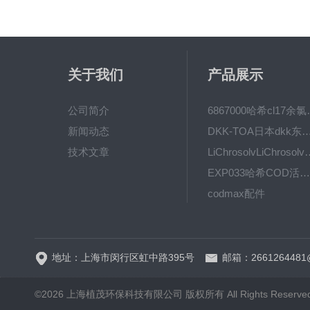
关于我们
产品展示
公司简介
6867000哈希cl1
新闻动态
DKK-TOA日本dkk东亚电波水质仪
技术文章
LiChrosolvLiChro
EXP033哈希COD活塞泵价格 EXP033
codmax配件
5B-3FCOD分析仪
地址：上海市闵行区虹中路395号
邮箱：2661264481
©2026 上海植茂环保科技有限公司 版权所有 All Rights Reserve