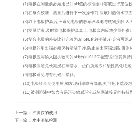
(1)电极在测量前必须用已知pH值的标准缓冲溶液进行定位校准
(2)在每次校准、测量后进行下一次操作前,应该用蒸馏水或去
(3)取下电极护套后,应避免电极的敏感玻璃泡与硬物接触,因
(4)测量结束,及时将电极保护套套上,电极套内应放少量外参
(5)复合电极的外参比补充液为3mol/L化钾溶液,补充液可以
(6)电极的引出端必须保持清洁干净,防止输出两端短路,否则
(7)电极应与输入阻抗较高的pH计(≥1012Ω)配套,以使其保
(8)电极应避免长期浸在蒸馏水、蛋白质溶液和酸性氟化物溶
(9)电极避免与有机硅油接触。
(10)电极经长期使用后,如发现斜率略有降低,则可把下端浸泡在4%H
(11)被测溶液中如含有易污染敏感球泡或堵塞液接界的特技而
上一篇：
浊度仪的使用
下一篇：
水中溶氧检测