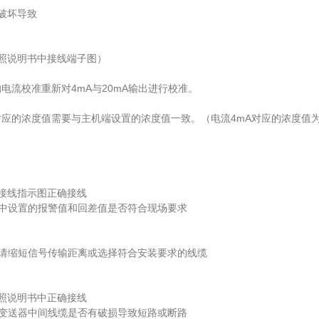
破坏导致
照说明书中接线端子图）
校准重新对4mA与20mA输出进行校准。
浓度值需要与主机端设置的浓度值一致。（电流4mA对应的浓度值为0
接线指示图正确接线
中设置的报警值和回差值是否符合现场要求
请缩短信号传输距离或选择符合安装要求的线缆
照说明书中正确接线
变送器中间线缆是否有破损导致短路或断路