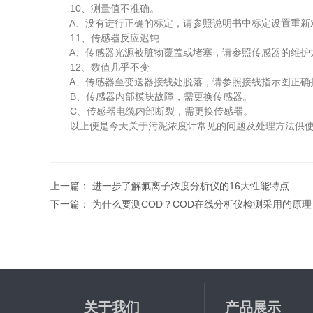
10、测量值不准确。
A、没有进行正确的标定，请参照说明书中标定设置重新
11、传感器反应迟钝
A、传感器光源被脏物覆盖或堵塞，请参照传感器的维护
12、数值几乎不变
A、传感器至变送器接线处脱落，请参照接线指示图正确
B、传感器内部模块故障，需更换传感器。
C、传感器电缆内部断裂，需更换传感器。
以上便是今天关于污泥浓度计常见的问题及处理方法供使
上一篇：
进一步了解氟离子浓度分析仪的16大性能特点
下一篇：
为什么要测COD？COD在线分析仪检测采用的原理
关于我们
产品展示