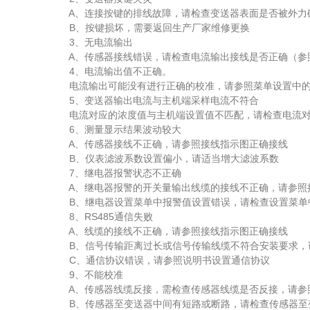
A、连接按键的排线故障，请检查变送器表面是否被外力
B、按键损坏，需要返回生产厂家维修更换
3、无电流输出
A、传感器接线错误，请检查电流输出接线是否正确（参
4、电流输出值不正确。
电流输出可能没有进行正确的校准，请参照菜单设置中的电流
5、变送器输出电流与主机端采样电流不符合
电流对应的浓度值与主机端设置值不匹配，请检查电流对应的
6、测量显示结果波动较大
A、传感器接线不正确，请参照接线指示图正确接线
B、仪表滤波系数设置偏小，请适当增大滤波系数
7、继电器报警状态不正确
A、继电器报警的开关量输出线缆的接线不正确，请参照
B、继电器设置菜单中报警值设置错误，请检查设置菜单
8、RS485通信失败
A、线缆的接线不正确，请参照接线指示图正确接线
B、信号传输距离过长或信号传输线缆不符合安装要求，
C、通信协议错误，请参照说明书设置通信协议
9、不能校准
A、传感器线缆反接，需检查传感器线缆是否反接，请参
B、传感器至变送器中间有短路或断路，请检查传感器至