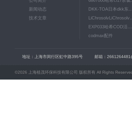
公司简介
6867000哈希cl1
新闻动态
DKK-TOA日本dkk东亚电波水质仪
技术文章
LiChrosolvLiChro
EXP033哈希COD活塞泵价格 EXP033
codmax配件
5B-3FCOD分析仪
地址：上海市闵行区虹中路395号
邮箱：2661264481
©2026 上海植茂环保科技有限公司 版权所有 All Rights Reserve