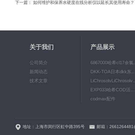
下一篇：
如何维护和保养水硬度在线分析仪以延长其使用寿命？
关于我们
产品展示
公司简介
6867000哈希cl1
新闻动态
DKK-TOA日本dkk东亚电波水质仪
技术文章
LiChrosolvLiChro
EXP033哈希COD活塞泵价格 EXP033
codmax配件
5B-3FCOD分析仪
地址：上海市闵行区虹中路395号
邮箱：2661264481