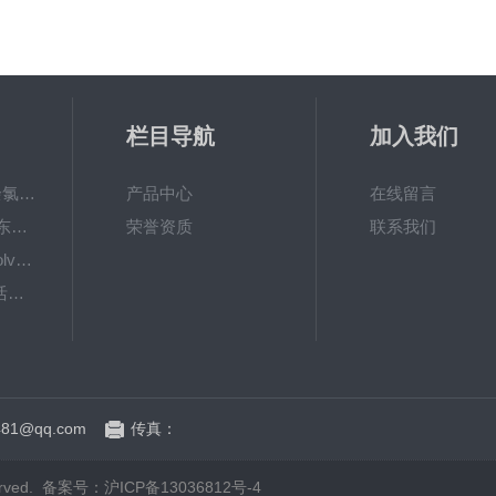
栏目导航
加入我们
6867000哈希cl17余氯分析仪色度计模块、哈希cl17比色池现货
产品中心
在线留言
DKK-TOA日本dkk东亚电波水质仪器电极耗材
荣誉资质
联系我们
LiChrosolvLiChrosolv®HPLC色谱纯溶剂
EXP033哈希COD活塞泵价格 EXP033
81@qq.com
传真：
rved.
备案号：沪ICP备13036812号-4