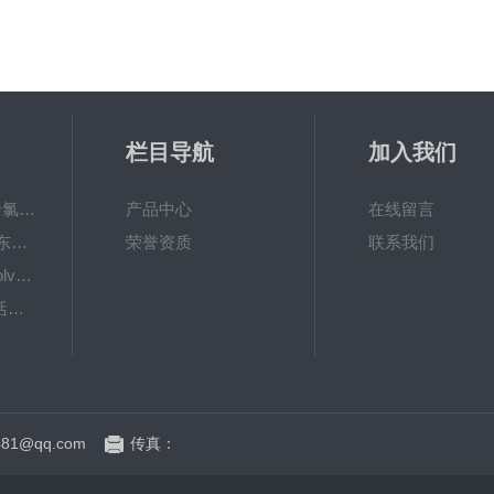
栏目导航
加入我们
6867000哈希cl17余氯分析仪色度计模块、哈希cl17比色池现货
产品中心
在线留言
DKK-TOA日本dkk东亚电波水质仪器电极耗材
荣誉资质
联系我们
LiChrosolvLiChrosolv®HPLC色谱纯溶剂
EXP033哈希COD活塞泵价格 EXP033
81@qq.com
传真：