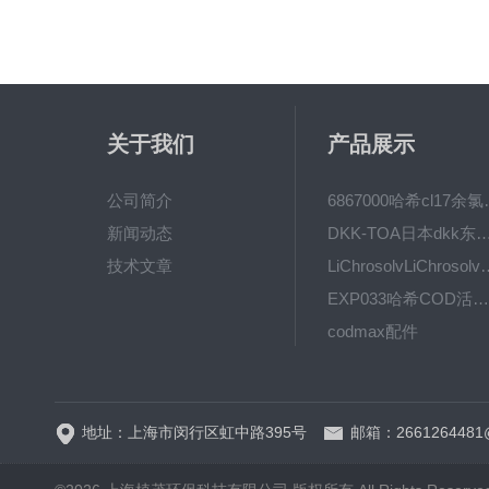
关于我们
产品展示
公司简介
6867000哈希cl1
新闻动态
DKK-TOA日本dkk东亚电波水质仪
技术文章
LiChrosolvLiChro
EXP033哈希COD活塞泵价格 EXP033
codmax配件
5B-3FCOD分析仪
地址：上海市闵行区虹中路395号
邮箱：2661264481