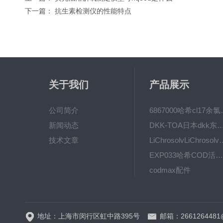
下一篇：
抗生素检测仪的性能特点
关于我们
产品展示
公司简介
6867000哈希cl1
新闻动态
DKK-TOA日本dkk东亚电波水质仪
技术文章
LiChrosolvLiChro
EXP033哈希COD活塞泵价格 EXP033
codmax配件
5B-3FCOD分析仪
地址：上海市闵行区虹中路395号
邮箱：2661264481