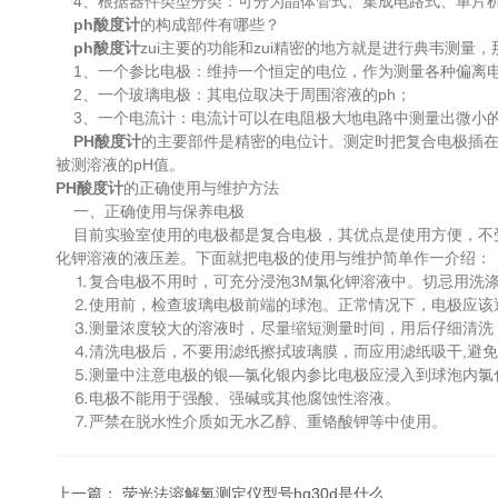
4、根据器件类型分类：可分为晶体管式、集成电路式、单片
ph酸度计
的构成部件有哪些？
ph酸度计
zui主要的功能和zui精密的地方就是进行典韦测量
1、一个参比电极：维持一个恒定的电位，作为测量各种偏离
2、一个玻璃电极：其电位取决于周围溶液的ph；
3、一个电流计：电流计可以在电阻极大地电路中测量出微小
PH酸度计
的主要部件是精密的电位计。测定时把复合电极插在被
被测溶液的pH值。
PH酸度计
的正确使用与维护方法
一、正确使用与保养电极
目前实验室使用的电极都是复合电极，其优点是使用方便，不受
化钾溶液的液压差。下面就把电极的使用与维护简单作一介绍
⒈复合电极不用时，可充分浸泡3M氯化钾溶液中。切忌用洗
⒉使用前，检查玻璃电极前端的球泡。正常情况下，电极应该
⒊测量浓度较大的溶液时，尽量缩短测量时间，用后仔细清洗
⒋清洗电极后，不要用滤纸擦拭玻璃膜，而应用滤纸吸干,避
⒌测量中注意电极的银—氯化银内参比电极应浸入到球泡内氯
⒍电极不能用于强酸、强碱或其他腐蚀性溶液。
⒎严禁在脱水性介质如无水乙醇、重铬酸钾等中使用。
上一篇：
荧光法溶解氧测定仪型号hq30d是什么