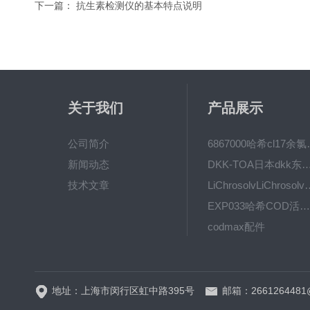
下一篇：
抗生素检测仪的基本特点说明
关于我们
产品展示
公司简介
6867000哈希cl1
新闻动态
DKK-TOA日本dkk东亚电波水质仪
技术文章
LiChrosolvLiChro
EXP033哈希COD活塞泵价格 EXP033
codmax配件
5B-3FCOD分析仪
地址：上海市闵行区虹中路395号
邮箱：2661264481