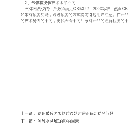
2、
气体检测仪
技术水平不同
气体检测仪的生产必须满足GBl5322—2003标准．然而GBl5
如带有预警功能，通过预警的方式提前引起用户注意。在产品设
的技术势力的不同，更代表着不同厂家对产品的理解程度的
上一篇：
使用破碎匀浆均质仪器时需正确对待的问题
下一篇：
测纯水pH值的影响因素