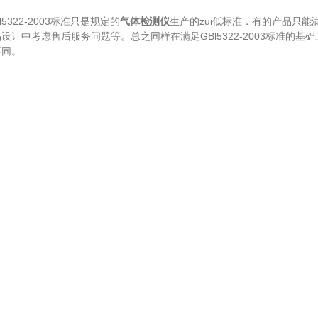
322-2003标准只是规定的
气体检测仪
生产的zui低标准．有的产品只
计中考虑售后服务问题等。总之同样在满足GBl5322-2003标准的
不同。