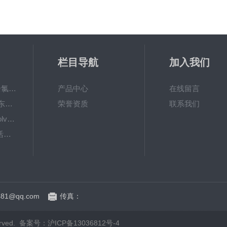
栏目导航
加入我们
6867000哈希cl17余氯分析仪色度计模块、哈希cl17比色池现货
产品中心
在线留言
DKK-TOA日本dkk东亚电波水质仪器电极耗材
荣誉资质
联系我们
LiChrosolvLiChrosolv®HPLC色谱纯溶剂
EXP033哈希COD活塞泵价格 EXP033
81@qq.com
传真：
rved.
备案号：沪ICP备13036812号-4