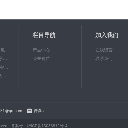
栏目导航
加入我们
6867000哈希cl17余氯分析仪色度计模块、哈希cl17比色池现货
产品中心
在线留言
DKK-TOA日本dkk东亚电波水质仪器电极耗材
荣誉资质
联系我们
LiChrosolvLiChrosolv®HPLC色谱纯溶剂
EXP033哈希COD活塞泵价格 EXP033
81@qq.com
传真：
rved.
备案号：沪ICP备13036812号-4