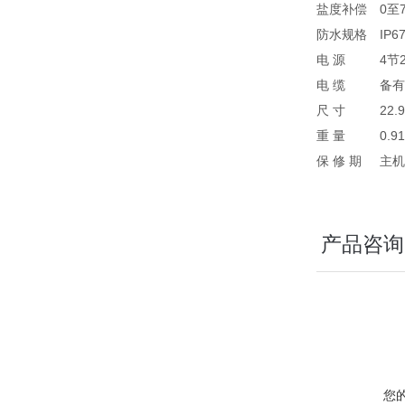
盐度补偿
0至7
防水规格
IP
电 源
4节
电 缆
备有
尺 寸
22
重 量
0.
保 修 期
主机
产品咨询
您