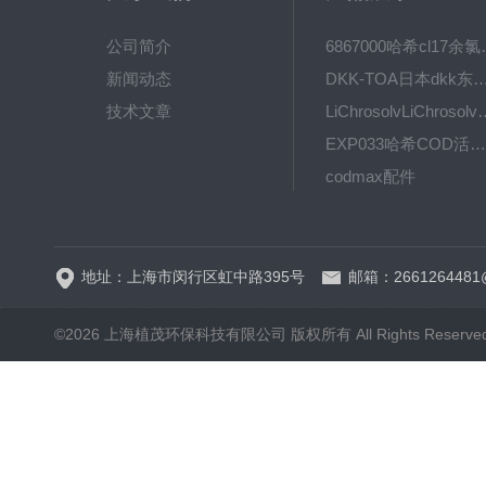
公司简介
6867000哈希cl1
新闻动态
DKK-TOA日本dkk东亚电波水质仪
技术文章
LiChrosolvLiChro
EXP033哈希COD活塞泵价格 EXP033
codmax配件
5B-3FCOD分析仪
地址：上海市闵行区虹中路395号
邮箱：2661264481
©2026 上海植茂环保科技有限公司 版权所有 All Rights Reserve