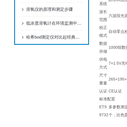
系统
溶氧仪的原理和测定步骤
波长
六波段光源，
范围
低浓度溶氧计在环境监测中有哪些应用？
校正
自动零点
模式
哈希bod测定仪对比起经典化学稀释法具有多少优点
数据
1000组
存储
供电
7×1.5V
方式
尺寸
265×195
重量
认证
CE认证
标准配置
ET9
多参数测定
9732
个，比色