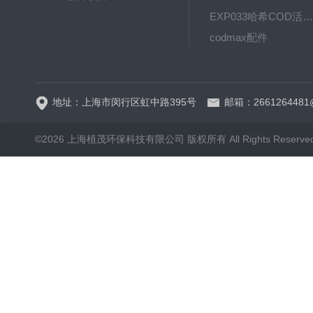
EXP033哈希COD活塞泵价格 EXP033
codmax配件
5B-3FCOD分析仪
地址：上海市闵行区虹中路395号
邮箱：2661264481
©2026 上海植茂环保科技有限公司 版权所有 All Rights Reserve