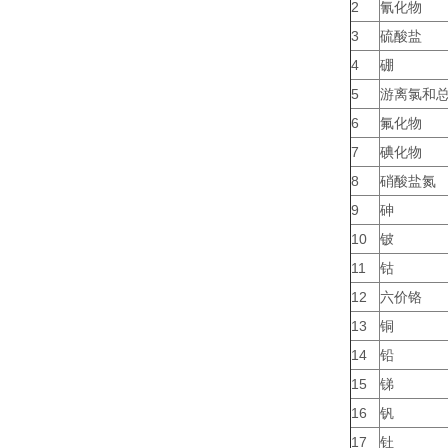
2
氰化物
3
硫酸盐
4
硼
5
游离氯和
6
氟化物
7
碘化物
8
硝酸盐氮
9
砷
10
铍
11
钴
12
六价铬
13
铜
14
铅
15
锑
16
钒
17
钍