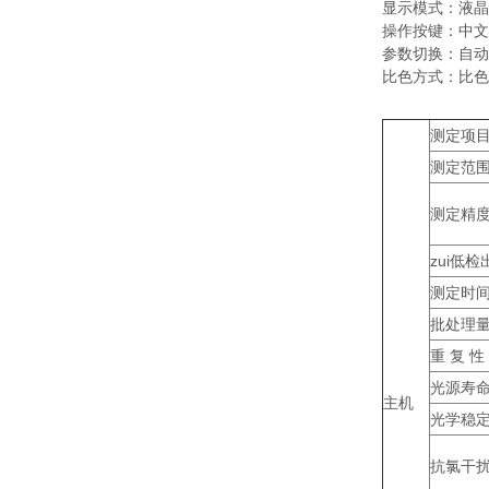
显示模式：液晶
操作按键：中文
参数切换：自动
比色方式：比色
测定项
测定范
测定精
zui低检
测定时
批处理
重 复 性
光源寿
主机
光学稳
抗氯干