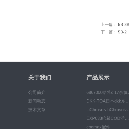
上一篇：
5B-
下一篇：
5B-
关于我们
产品展示
公司简介
6867000哈希cl1
新闻动态
DKK-TOA日本dkk东亚电波水质仪
技术文章
LiChrosolvLiChro
EXP033哈希COD活塞泵价格 EXP033
codmax配件