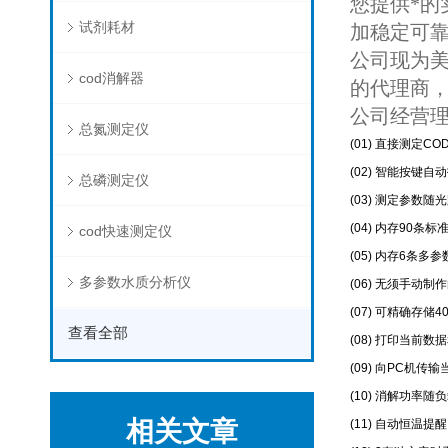
您提供*
试剂耗材
加稳定可
公司现为美
cod消解器
的代理商
公司经营
总氮测定仪
(01) 直接测定
(02) 智能按键
总磷测定仪
(03) 测定参数
(04) 内存90
cod快速测定仪
(05) 内存6条
多参数水质分析仪
(06) 无须手
(07) 可精确存
查看全部
(08) 打印当前
(09) 向PC机
(10) 消解功率
相关文章
(11) 自动恒