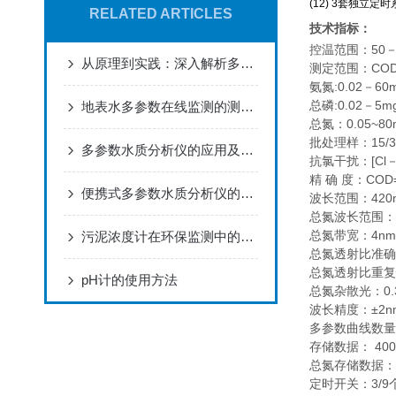
(12) 3套独立
RELATED ARTICLES
技术指标：
控温范围：50－
从原理到实践：深入解析多参数水质分析仪
测定范围：COD:
氨氮:0.02－60
总磷:0.02－5m
地表水多参数在线监测的测量意义
总氮：0.05~8
批处理样：15/
多参数水质分析仪的应用及原理
抗氯干扰：[Cl－]
精 确 度：COD=2
便携式多参数水质分析仪的便捷体验
波长范围：420n
总氮波长范围：2
总氮带宽：4nm
污泥浓度计在环保监测中的应用
总氮透射比准确度
总氮透射比重复性
pH计的使用方法
总氮杂散光：0.
波长精度：±2n
多参数曲线数量：
存储数据： 40
总氮存储数据：3
定时开关：3/