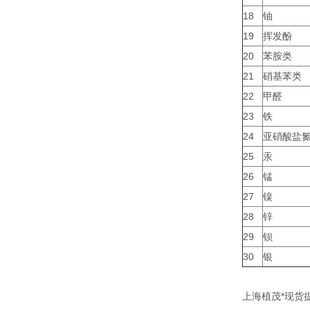
18
铀
19
挥发酚
20
苯胺类
21
硝基苯类
22
甲醛
23
铁
24
亚硝酸盐
25
汞
26
锰
27
镍
28
锌
29
钡
30
银
上海植茂*现货提