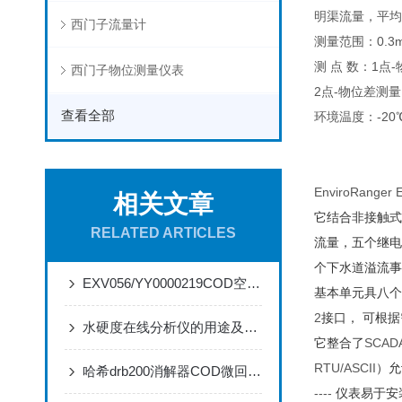
明渠流量，平均
西门子流量计
测量范围：0.3
测 点 数：1
西门子物位测量仪表
2点-物位差测量
查看全部
环境温度：-20
EnviroRanger 
相关文章
它结合非接触式
RELATED ARTICLES
流量，五个继电
个下水道溢流事
EXV056/YY0000219COD空气阀的特点和应用
基本单元具八个
2
接口，
可根据
水硬度在线分析仪的用途及特点
它整合了
SCAD
RTU/ASCII
）允
哈希drb200消解器COD微回流法分析步骤
----
仪表易于安