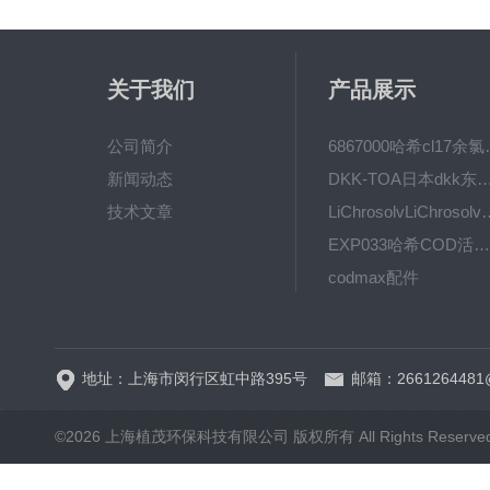
关于我们
产品展示
公司简介
6867000哈希cl1
新闻动态
DKK-TOA日本dkk东亚电波水质仪
技术文章
LiChrosolvLiChro
EXP033哈希COD活塞泵价格 EXP033
codmax配件
5B-3FCOD分析仪
地址：上海市闵行区虹中路395号
邮箱：2661264481
©2026 上海植茂环保科技有限公司 版权所有 All Rights Reserve