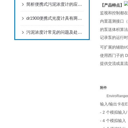
简析便携式污泥浓度计的应用领域及特点
【产品特点】
监视和控制都在
dr1900便携式光度计具有两种供电模式
内置遥测接口（
的泵送体积算法
污泥浓度计常见的问题及处理方法供使用者借鉴和参考
记录泵的运行时
I/
可扩展的辅助
D
使用西门子的
提供交流或直流
附件
----
EnviroRa
/
E
输入
输出卡在
- 2
/
个模拟输入
- 4
个模拟输入