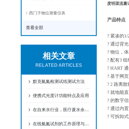
度明渠流量
西门子物位测量仪表
产品特点
查看全部
? 紧凑的1
? 通过背
? 物位，
相关文章
? 配有3
RELATED ARTICLES
? HART 
? 基于网
默克氨氮检测试纸测试方法
? 2 路
? 就地能
便携式光度计功能特点及应用
? 的数字
? 通过
在自来水行业，医疗废水余氯的测量
? 可拆卸
在线氨氮试剂的工作原理与应用分析