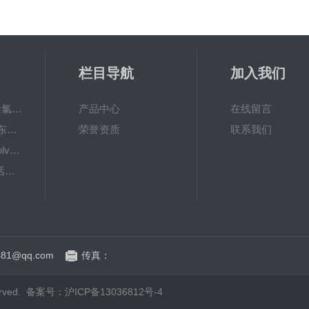
栏目导航
加入我们
6867000哈希cl17余氯分析仪色度计模块、哈希cl17比色池现货
产品中心
在线留言
DKK-TOA日本dkk东亚电波水质仪器电极耗材
荣誉资质
联系我们
LiChrosolvLiChrosolv®HPLC色谱纯溶剂
EXP033哈希COD活塞泵价格 EXP033
81@qq.com
传真：
rved.
备案号：沪ICP备13036812号-4