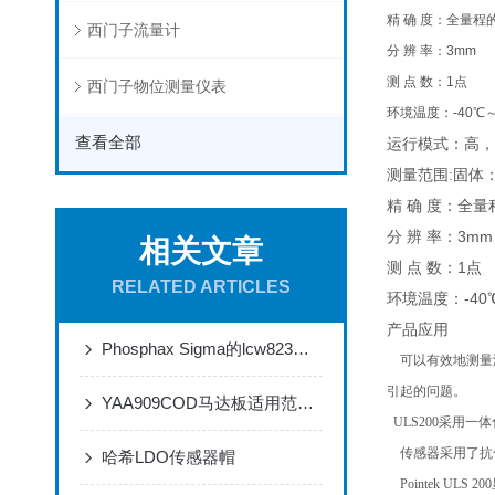
精 确 度：全量程的
西门子流量计
分 辨 率：3mm
测 点 数：1点
西门子物位测量仪表
环境温度：-40℃
查看全部
运行模式：高，
测量范围:固体：
精 确 度：全量
分 辨 率：3mm
相关文章
测 点 数：1点
RELATED ARTICLES
环境温度：-40
产品应用
Phosphax Sigma的lcw823试剂LCW893是什么试剂
可以有效地测量液
引起的问题。
YAA909COD马达板适用范围及特点
ULS200
采用一体
传感器采用了抗
哈希LDO传感器帽
Pointek ULS 200