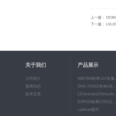
上一篇：
OCMI
下一篇：
LVL
关于我们
产品展示
公司简介
6867000哈希cl1
新闻动态
DKK-TOA日本dkk东亚电波水质仪
技术文章
LiChrosolvLiChro
EXP033哈希COD活塞泵价格 EXP033
codmax配件