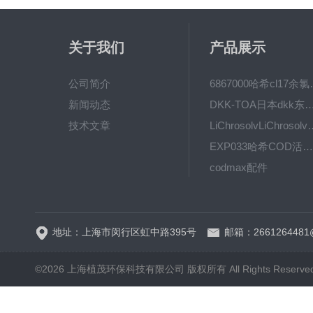
关于我们
产品展示
公司简介
6867000哈希cl1
新闻动态
DKK-TOA日本dkk东亚电波水质仪
技术文章
LiChrosolvLiChro
EXP033哈希COD活塞泵价格 EXP033
codmax配件
5B-3FCOD分析仪
地址：上海市闵行区虹中路395号
邮箱：2661264481
©2026 上海植茂环保科技有限公司 版权所有 All Rights Reserve