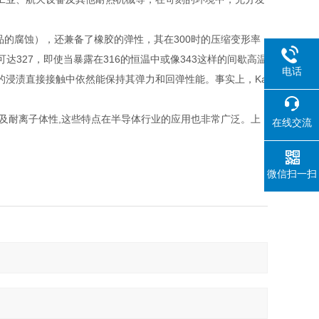
品的腐蚀），还兼备了橡胶的弹性，其在300时的压缩变形率
高温可达327，即使当暴露在316的恒温中或像343这样的间歇高温
电话
性流体的浸渍直接接触中依然能保持其弹力和回弹性能。事实上，Ka
洁净性以及耐离子体性,这些特点在半导体行业的应用也非常广泛。上
在线交流
微信扫一扫