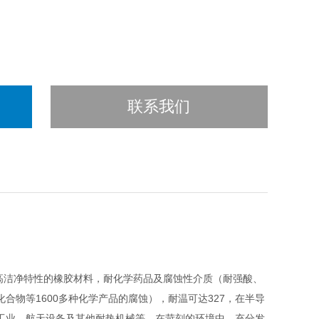
联系我们
高洁净特性的橡胶材料，耐化学药品及腐蚀性介质（耐强酸、
物等1600多种化学产品的腐蚀），耐温可达327，在半导
工业、航天设备及其他耐热机械等，在苛刻的环境中，充分发