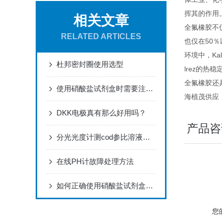
挥其的作用
相关文章
全氟橡胶不
RELATED ARTICLES
也仅在50％
环境中，Ka
杜邦密封圈使用选型
lrez的热
全氟橡胶还具
使用硝酸盐试剂盒时需要注意哪些安全问题？
海植茂供应
DKK电极真有那么好用吗？
产品咨
分光光度计测cod参比溶液和溶荆的选择
在线PH计故障处理方法
如何正确使用硝酸盐试剂盒进行实验？
您