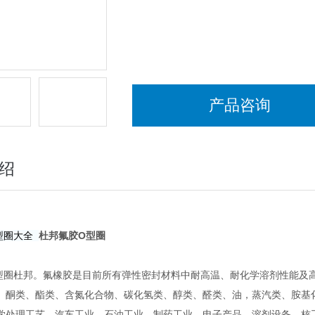
产品咨询
绍
型圈大全
杜邦氟胶O型圈
型圈杜邦。氟橡胶是目前所有弹性密封材料中耐高温、耐化学溶剂性能及
、酮类、酯类、含氮化合物、碳化氢类、醇类、醛类、油，蒸汽类、胺基化合
学处理工艺、汽车工业、石油工业、制药工业、电子产品、溶剂设备、核