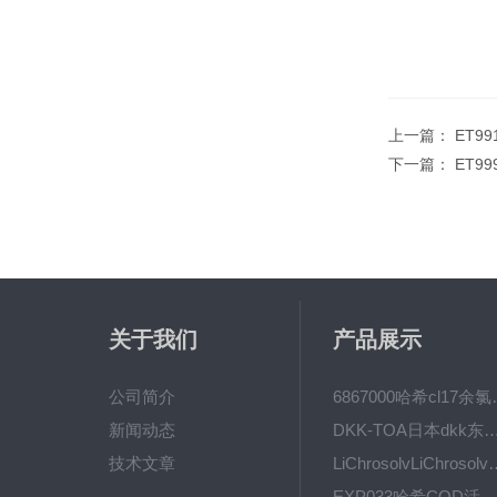
上一篇：
ET9
下一篇：
ET9
关于我们
产品展示
公司简介
6867000哈希cl1
新闻动态
DKK-TOA日本dkk东亚电波水质仪
技术文章
LiChrosolvLiChro
EXP033哈希COD活塞泵价格 EXP033