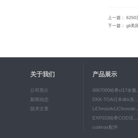
上一篇：
625
下一篇：
gli
关于我们
产品展示
公司简介
6867000哈希cl1
新闻动态
DKK-TOA日本dkk东亚电波水质仪
技术文章
LiChrosolvLiChro
EXP033哈希COD活塞泵价格 EXP033
codmax配件
5B-3FCOD分析仪