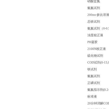
硝酸盐氮
氨氮试剂
200mv
参比溶
总铁试剂
氨氮试剂（0-0.5
浊度校正液
PH
凝胶
2100N
校正液
硫化物试剂
COD
试剂(0-15,0
铁试剂
氨氮试剂
正磷试剂
氨氮指示剂(0.2-1
标准液
20
分钟消解CO