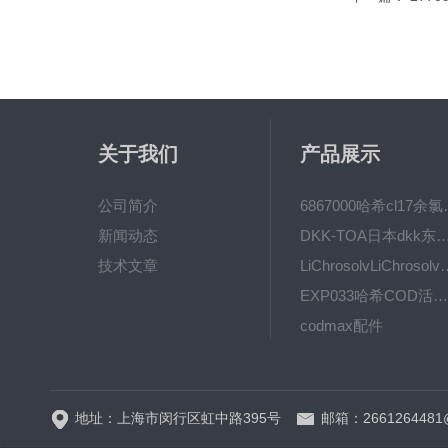
关于我们
产品展示
公司简介
6867000哈希cl1
新闻动态
DKK-TOA日本dkk东亚电波水质仪
技术文章
LiChrosolvLiChro
EXP033哈希COD活塞泵价格 EXP033
codmax配件
5B-3FCOD分析仪
地址：上海市闵行区虹中路395号
邮箱：2661264481