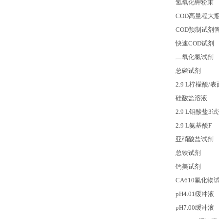
氢氧化钾粉末
COD
高量程大
COD
预制试剂管
快速COD试剂
二氧化氯试剂
总磷试剂
2.9 L
柠檬酸/表
硅酸盐溶液
2.9 L
钼酸盐3试
2.9 L
氨基酸F
亚硝酸盐试剂
总铁试剂
钙美试剂
CA610
氟化物
pH4.01
缓冲液
pH7.00
缓冲液