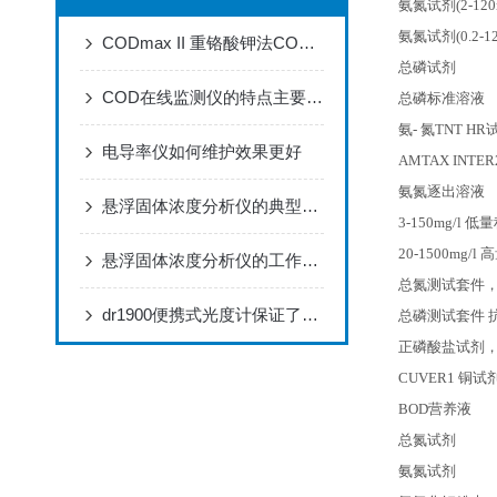
氨氮试剂(2-120m
氨氮试剂(0.2-12
CODmax II 重铬酸钾法COD分析仪器
总磷试剂
COD在线监测仪的特点主要表现为三个方面
总磷标准溶液
氨- 氮TNT HR
电导率仪如何维护效果更好
AMTAX INTER
氨氮逐出溶液
悬浮固体浓度分析仪的典型应用及特征，优势显著，就差你没看了
3-150mg/l
低量程
20-1500mg/l
高
悬浮固体浓度分析仪的工作原理与应用
总氮测试套件，低量
dr1900便携式光度计保证了分析结果的可靠性准确
总磷测试套件 抗坏血
正磷酸盐试剂，钒钼
CUVER1
铜试剂 
BOD
营养液
总氮试剂
氨氮试剂