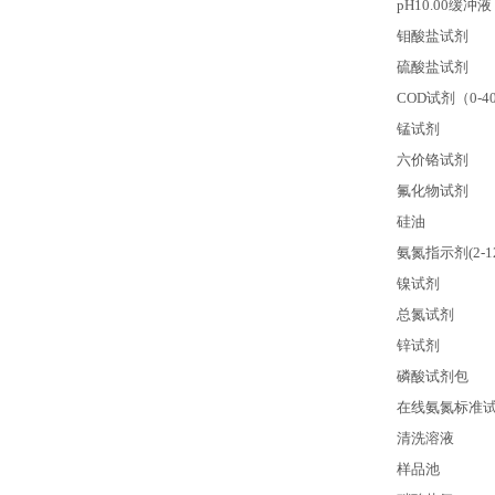
pH10.00
缓冲液
钼酸盐试剂
硫酸盐试剂
COD
试剂（0-40
锰试剂
六价铬试剂
氟化物试剂
硅油
氨氮指示剂(2-12
镍试剂
总氮试剂
锌试剂
磷酸试剂包
在线氨氮标准
清洗溶液
样品池