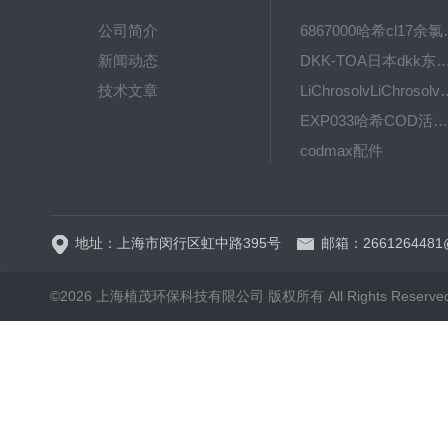
公司简介
6867000哈希cl1
新闻动态
DKK-TOA日本dkk东亚电波水质仪
技术文章
LiChrosolvLiChro
EXP033哈希COD活塞泵价格 EXP033
codmax配件
5B-3FCOD分析仪
地址：上海市闵行区虹中路395号
邮箱：2661264481
©2026 上海植茂环保科技有限公司 版权所有 All Rights Reserve