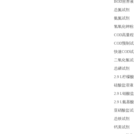
BOD
营养液
总氮试剂
氨氮试剂
氢氧化钾粉
COD
高量程
COD
预制试
快速COD
二氧化氯试
总磷试剂
2.9 L
柠檬酸
硅酸盐溶液
2.9 L
钼酸盐
2.9 L
氨基酸
亚硝酸盐试
总铁试剂
钙美试剂