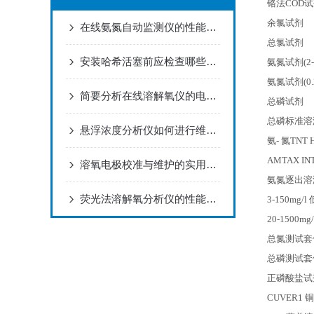
铬法COD
余氯试剂
在线氨氮自动监测仪的性能特点
总氯试剂
安装哈希活塞前应检查哪些内容？
氨氮试剂(2-1
氨氮试剂(0.2
简要分析在线溶解氧仪的电极维护方法
总磷试剂
总磷标准溶
悬浮浓度分析仪如何进行维护和保养？
氨- 氮TNT
AMTAX IN
溶氧电极校准与维护的实用指南
氨氮逐出溶
荧光法溶解氧分析仪的性能特点
3-150mg/l
20-1500mg
总氮测试套件，
总磷测试套件 
正磷酸盐试剂，
CUVER1
铜