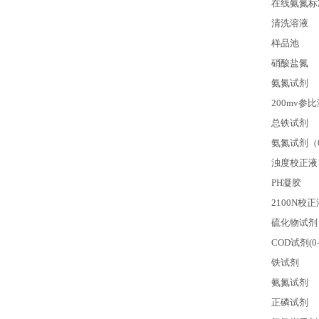
在线氨氮标
清洗溶液
样品池
硝酸盐氮
氨氮试剂
200mv
参比
总铁试剂
氨氮试剂（0-0
浊度校正液
PH
凝胶
2100N
校正
硫化物试剂
COD
试剂(0-
铁试剂
氨氮试剂
正磷试剂