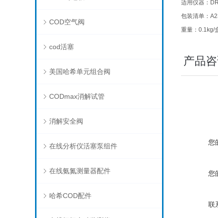
适用仪器：DR
包装清单：A23
COD空气阀
重量：0.1kg/
cod活塞
产品咨
美国哈希单元组合阀
CODmax消解试管
消解安全阀
您
在线分析仪活塞泵组件
在线氨氮测量器配件
您
哈希COD配件
联