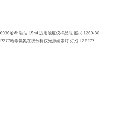
26936哈希 硅油 15ml 适用浊度仪样品瓶 擦拭 1269-36
ZP277哈希氨氮在线分析仪光源卤素灯 灯泡 LZP277