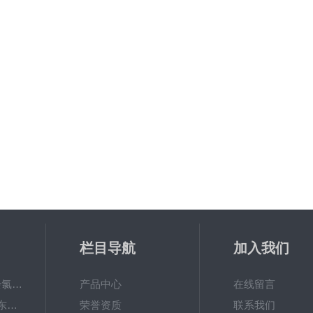
栏目导航
加入我们
6867000哈希cl17余氯分析仪色度计模块、哈希cl17比色池现货
产品中心
在线留言
DKK-TOA日本dkk东亚电波水质仪器电极耗材
荣誉资质
联系我们