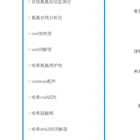
在线氨氮自动监测仪
常
氨氮在线分析仪
cod加热管
cod消解管
详
哈希氨氮维护包
补
codmax配件
哈希cod试剂
哈希硫酸阀
哈希drb200消解器