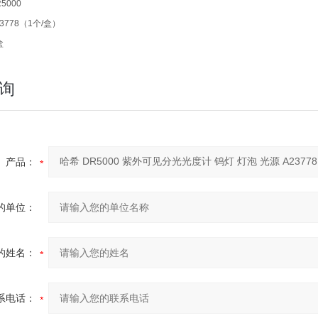
5000
778（1个/盒）
盒
询
产品：
的单位：
的姓名：
系电话：