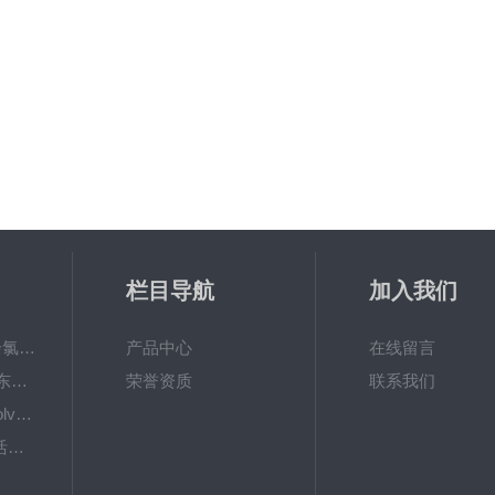
栏目导航
加入我们
6867000哈希cl17余氯分析仪色度计模块、哈希cl17比色池现货
产品中心
在线留言
DKK-TOA日本dkk东亚电波水质仪器电极耗材
荣誉资质
联系我们
LiChrosolvLiChrosolv®HPLC色谱纯溶剂
EXP033哈希COD活塞泵价格 EXP033