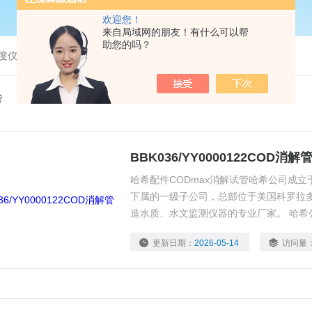
欢迎您！
来自局域网的朋友！有什么可以帮
助您的吗？
度仪，bod分析仪，溶解氧分析仪
管
BBK036/YY0000122COD消解
哈希配件CODmax消解试管哈希公司成立于1
下属的一级子公司，总部位于美国科罗拉多州
造水质、水文监测仪器的专业厂家。 哈希
析仪、BBK036/YY0000122COD消解管
更新日期：
2026-05-14
访问量