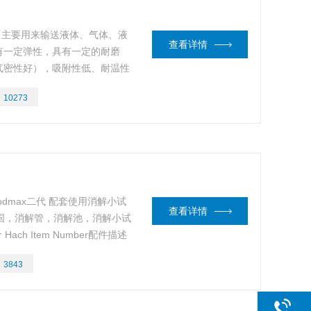
，主要用来输送液体、气体、液
查看详情
有一定弹性，具有一定的耐磨
气密性好），吸附性低、耐温性
等特点。哈希cod消解管
：
10273
codmax二代 配套使用消解小试
查看详情
美国，消解管，消解池，消解小试
 Hach Item Number配件描述
, DOSE CUVETTEEZZ071活塞
：
3843