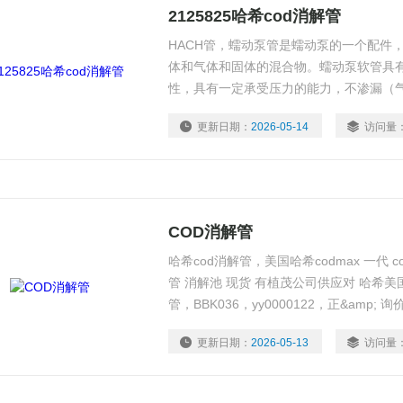
2125825哈希cod消解管
HACH管，蠕动泵管是蠕动泵的一个配件
体和气体和固体的混合物。蠕动泵软管具
性，具有一定承受压力的能力，不渗漏（
好、不易老化、不溶胀、抗腐蚀、析出物低
更新日期：
2026-05-14
访问量
COD消解管
哈希cod消解管，美国哈希codmax 一代 
管 消解池 现货 有植茂公司供应对 哈希
管，BBK036，yy0000122，正&amp; 询价
Item DescriptionHBK061计量管HBK061
更新日期：
2026-05-13
访问量
EZZ071, SYRINGEZ