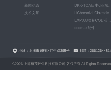
新闻动态
DKK-TOA日本dkk东亚电波水质仪
技术文章
LiChrosolvLiChro
EXP033哈希COD活塞泵价格 EXP033
codmax配件
5B-3FCOD分析仪
地址：上海市闵行区虹中路395号
邮箱：2661264481
©2026 上海植茂环保科技有限公司 版权所有 All Rights Reserve