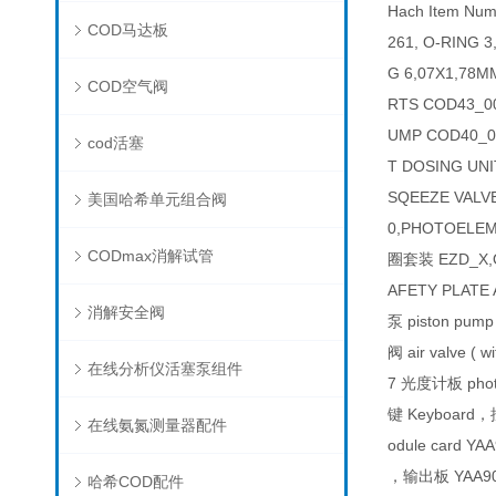
Hach Item Nu
COD马达板
261, O-RING 
G 6,07X1,78
COD空气阀
RTS COD43_
UMP COD40_
cod活塞
T DOSING UN
SQEEZE VAL
美国哈希单元组合阀
0,PHOTOELE
CODmax消解试管
圈套装 EZD_X,O
AFETY PLATE 
消解安全阀
泵 piston pum
阀 air valve 
在线分析仪活塞泵组件
7 光度计板 photo
键 Keyboard，
在线氨氮测量器配件
odule card Y
，输出板 YAA909
哈希COD配件