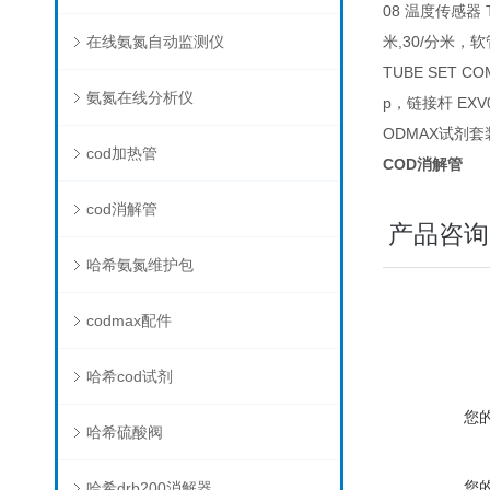
08 温度传感器 Te
在线氨氮自动监测仪
米,30/分米，软
TUBE SET C
氨氮在线分析仪
p，链接杆 EXV07
ODMAX试剂套装
cod加热管
COD消解管
cod消解管
产品咨询
哈希氨氮维护包
codmax配件
哈希cod试剂
您
哈希硫酸阀
您
哈希drb200消解器