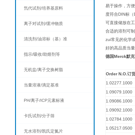
易于操作，方便使
氘代试剂/培养基原料
度符合DIN标
可直接储放在工作
离子对试剂/缓冲物质
合适的溶剂可制
清洗剂/油溶标（基）准
zui常见的化
好的高品质当量
指示/吸收/助熔剂等
Merck
德国
默克
无机盐/离子交换树脂
Order N.O.
订
1.02277.1000
当量溶液/滴定基准
1.09079.1000
PH/离子/ICP元素标液
1.09086.1000
1.09092.1000
卡氏试剂/分子筛
1.02784.1000
1.05217.0500
无水溶剂/凯氏定氮片