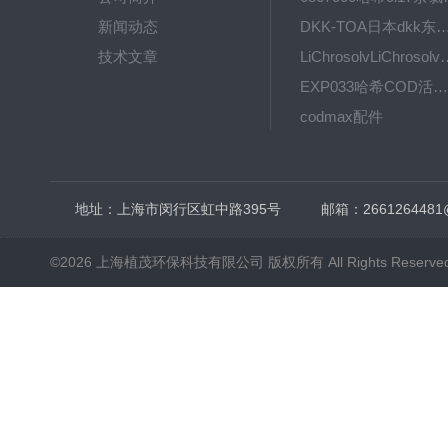
新闻动态
DKK-TOA日本dkk东亚电波水质仪
技术文章
LiChrosolvLiChro
EXP033哈希COD活塞泵价格 EXP033
codmax配件
5B-3FCOD分析仪
地址：上海市闵行区虹中路395号
邮箱：2661264481
©2026 上海植茂环保科技有限公司 版权所有 All Rights Reserve