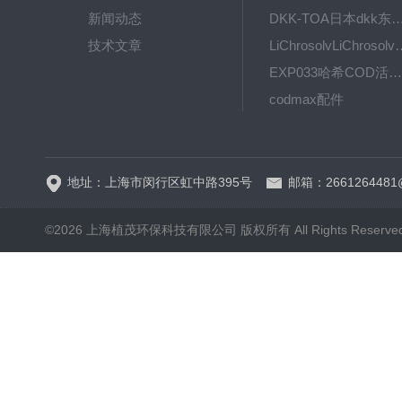
新闻动态
DKK-TOA日本dkk东亚电波水质仪
技术文章
LiChrosolvLiChro
EXP033哈希COD活塞泵价格 EXP033
codmax配件
5B-3FCOD分析仪
地址：上海市闵行区虹中路395号
邮箱：2661264481
©2026 上海植茂环保科技有限公司 版权所有 All Rights Reserve