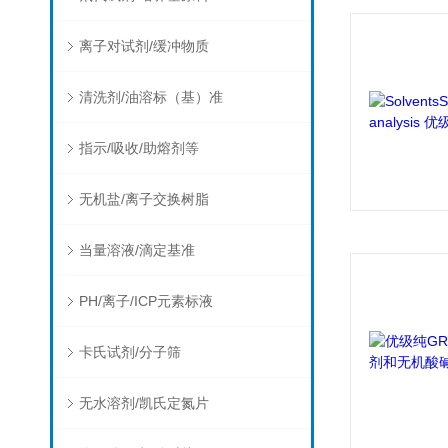
离子对试剂/缓冲物质
清洗剂/油溶标（基）准
指示/吸收/助熔剂等
无机盐/离子交换树脂
当量溶液/滴定基准
PH/离子/ICP元素标液
卡氏试剂/分子筛
无水溶剂/凯氏定氮片