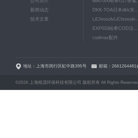
公司简介
6867000哈希cl1
新闻动态
DKK-TOA日本dkk东亚电波水质仪
技术文章
LiChrosolvLiChro
EXP033哈希COD活塞泵价格 EXP033
codmax配件
5B-3FCOD分析仪
地址：上海市闵行区虹中路395号
邮箱：2661264481
©2026 上海植茂环保科技有限公司 版权所有 All Rights Reserve