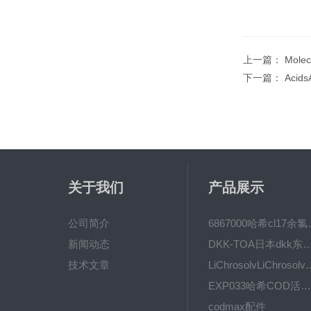
上一篇：
Molec
下一篇：
Acid
关于我们
产品展示
公司简介
6867000哈希cl1
新闻动态
DKK-TOA日本dkk东亚电波水质仪
技术文章
LiChrosolvLiChro
EXP033哈希COD活塞泵价格 EXP033
codmax配件