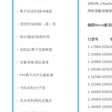
1883
,J,Kjeld
年
用标准酸或碱液
离子对试剂/缓冲物质
清洗剂/油溶标（基）准
德国Merck默克
指示/吸收/助熔剂等
订货号
1.17958.0250
3
无机盐/离子交换树脂
1.10958.0250
5
1.10958.1000
5
当量溶液/滴定基准
1.18348.0250
3
PH/离子/ICP元素标液
1.15348.0250
5
1.15348.1000
5
卡氏试剂/分子筛
1.18469.0250
3
1.16469.0250
5
无水溶剂/凯氏定氮片
1.16469.1000
5