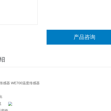
产品咨询
绍
度传感器 WE700温度传感器
输出
缆
子部件