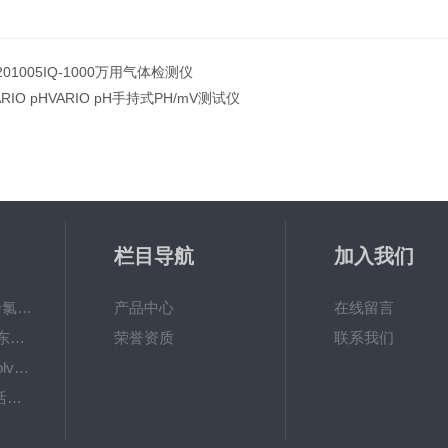
201005IQ-1000万用气体检测仪
ARIO pHVARIO pH手持式PH/mV测试仪
栏目导航
加入我们
6867000哈希cl17余氯分析仪色度计模块、哈希cl17比色池现货
产品中心
在线留言
DKK-TOA日本dkk东亚电波水质仪器电极耗材
荣誉资质
联系我们
LiChrosolvLiChrosolv®HPLC色谱纯溶剂
EXP033哈希COD活塞泵价格 EXP033