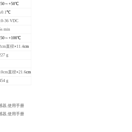
-50～+50
℃
±
0.1
℃
10-36 VDC
5s min
-50～+100
℃
2cm直径
×
11.4
cm
227 g
10cm直径
×
21.6
cm
454 g
感器,使用手册
感器,使用手册