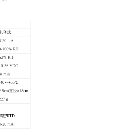
电容式
4-20 mA
0-100% RH
±
2% RH
10-36 VDC
3s min
-40～+55
℃
2.9cm直径
×
18
cm
227 g
精密RTD
4-20 mA