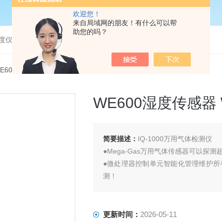
欢迎您！
来自局域网的朋友！有什么可以帮
助您的吗？
度仪，bod分析仪，溶解氧分析仪
WE600WE600湿度传感器 WE700温度传感器
WE600湿度传感器
简要描述：
IQ-1000万用气体检测仪
●Mega-Gas万用气体传感器可以探测
●微处理器控制单元智能化管理维护所
测！
●“气体搜索"功能可以使你迅速确定这
●附加固态、电化学或者催化型传感器可
器并同时
更新时间：
2026-05-11