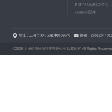
EXP033哈希COD活塞泵价格 EXP033
codmax配件
5B-3FCOD分析仪
地址：上海市闵行区虹中路395号
邮箱：2661264481
©2026 上海植茂环保科技有限公司 版权所有 All Rights Reserve