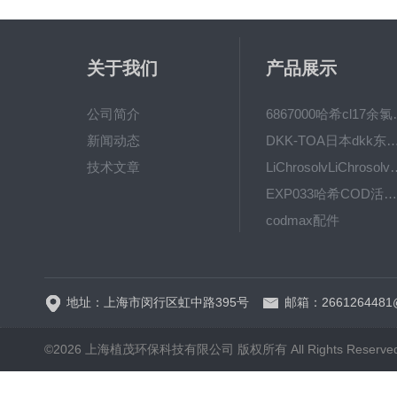
关于我们
产品展示
公司简介
6867000哈希cl1
新闻动态
DKK-TOA日本dkk东亚电波水质仪
技术文章
LiChrosolvLiChro
EXP033哈希COD活塞泵价格 EXP033
codmax配件
5B-3FCOD分析仪
地址：上海市闵行区虹中路395号
邮箱：2661264481
©2026 上海植茂环保科技有限公司 版权所有 All Rights Reserve