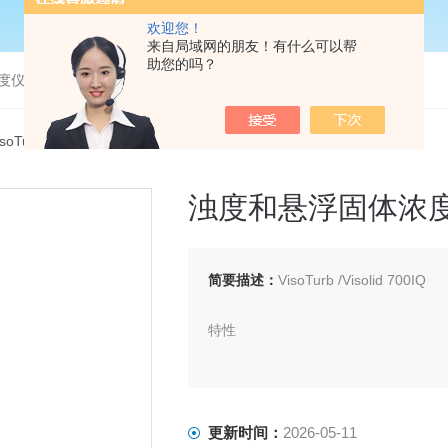
欢迎您！
来自局域网的朋友！有什么可以帮
助您的吗？
度仪，bod分析仪，溶解氧分析仪
isoTurb /Visolid 70浊度和悬浮固体浓度测量仪
浊度和悬浮固体浓
简要描述：
VisoTurb /Visolid 700IQ
特性
· 的超声波清洗技术
· 符合EN ISO 7027
· 采用精密光学元件
更新时间：
2026-05-11