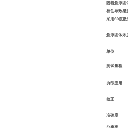
随着悬浮固
档住导致感
采用60度
悬浮固体浓度测
单位
测试量程
典型应用
校正
准确度
分辨率