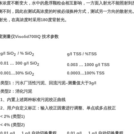
体浓度不断变大，水中的悬浮颗粒会相互影响，一方面入射光不能照射到
测不到，因此在测试高浓度的时候必须换种方式，测试另一方向的散射光
散射光，在高浓度时采用180度背射光。
量仪Visolid700IQ 技术参数
g/l SiO
/ % SiO
g/l TSS / %TSS
2
2
0.01 … 300 g/l SiO
0.003 … 1000 g/l TSS
2
0.001…30% SiO
0.0003…100% TSS
2
类型1：污水厂活性污泥、回流污泥–测量值大于3g/l
类型2：消化污泥
1、内置上述两种标准污泥校正曲线
2、用户自定义标正：输入校正因素进行调整、单点或多点校正
< 2% (类型1)
< 4% (类型2)
0.01 g/l … 1 g/l 自动切换量程
0.01 g/l … 1 g/l 自动切换量程