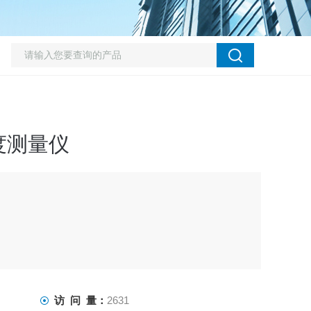
度测量仪
访 问 量：
2631