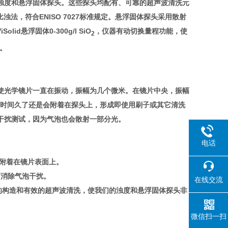
器，即浊度和悬浮固体探头。这些探头均配有、可靠的超声波清洗元
法，符合ENISO 7027标准规定。悬浮固体探头采用散射
id悬浮固体0-300g/l SiO
，仪器有动切换量程功能，使
2
泥。
使光学镜片一直在振动，振幅为几个微米。在镜片中央，振幅
盐时间久了还是会附着在探头上，形成即使用刷子或其它清洗
干扰测试，因为气泡也会散射一部分光。
电话
附着在镜片表面上。
消除气泡干扰。
在线交流
构造和有效的超声波清洗，使我们的浊度和悬浮固体探头非
微信扫一扫