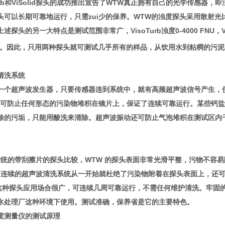
Turb和ViSolid探头的成功推出宣告了WTW真正拥有自己的光学传感
头可以长期可靠地运行，只需zui少的保养。WTW的浊度探头采用散射光比浊
探头的另一大特点是测试范围非常广，VisoTurb浊度0-4000 FNU，ViSol
*。因此，只用两种探头就可测试几乎所有的样品，从饮用水到粘稠的污
清洗系统
一个超声波发生器，只要传感器连到系统中，就有高频超声波信号产生，
这样可防止任何形态的污染物堆积在镜片上，保证了连续可靠运行。某些钙
除的污垢，只能用酸洗来清除。超声波振动还可防止气泡堆积在测试区内
的带刮擦片的探头比较，WTW 的探头表面非常光滑平整，污物不容易
超声波清洗系统从一开始就杜绝了污染物附着在探头表面上，还可
探头应用场合很广，可连续几周可靠运行，不需任何维护清洗。牢固的
水处理厂这种环境下使用。测试准确，保养省是它的主要特色。
度测量仪的测试原理