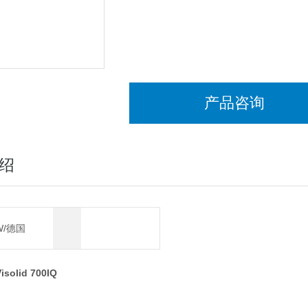
· 光学镜片为耐磨的蓝宝石
· 电极自检功能，长期稳定性好
· 出厂前经过严格准确的校正
· 无磨损件
·
产品咨询
绍
W/德国
Visolid 700IQ