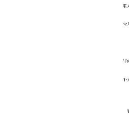
联
常
详
补