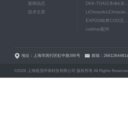
新闻动态
DKK-TOA日本dkk东亚电波水质仪
技术文章
LiChrosolvLiChro
EXP033哈希COD活塞泵价格 EXP033
codmax配件
5B-3FCOD分析仪
地址：上海市闵行区虹中路395号
邮箱：2661264481
©2026 上海植茂环保科技有限公司 版权所有 All Rights Reserve