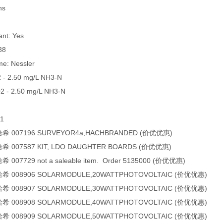
ns
ant: Yes
038
e: Nessler
2 - 2.50 mg/L NH3-N
02 - 2.50 mg/L NH3-N
sc1
希 007196 SURVEYOR4a,HACHBRANDED (价优优惠)
 007587 KIT, LDO DAUGHTER BOARDS (价优优惠)
007729 not a saleable item. Order 5135000 (价优优惠)
希 008906 SOLARMODULE,20WATTPHOTOVOLTAIC (价优优惠)
希 008907 SOLARMODULE,30WATTPHOTOVOLTAIC (价优优惠)
希 008908 SOLARMODULE,40WATTPHOTOVOLTAIC (价优优惠)
希 008909 SOLARMODULE,50WATTPHOTOVOLTAIC (价优优惠)