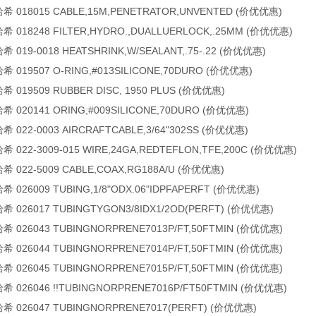
 018015 CABLE,15M,PENETRATOR,UNVENTED (价优优惠)
 018248 FILTER,HYDRO.,DUALLUERLOCK,.25MM (价优优惠)
 019-0018 HEATSHRINK,W/SEALANT,.75-.22 (价优优惠)
 019507 O-RING,#013SILICONE,70DURO (价优优惠)
 019509 RUBBER DISC, 1950 PLUS (价优优惠)
 020141 ORING;#009SILICONE,70DURO (价优优惠)
 022-0003 AIRCRAFTCABLE,3/64"302SS (价优优惠)
 022-3009-015 WIRE,24GA,REDTEFLON,TFE,200C (价优优惠)
 022-5009 CABLE,COAX,RG188A/U (价优优惠)
 026009 TUBING,1/8"ODX.06"IDPFAPERFT (价优优惠)
 026017 TUBINGTYGON3/8IDX1/2OD(PERFT) (价优优惠)
 026043 TUBINGNORPRENE7013P/FT,50FTMIN (价优优惠)
 026044 TUBINGNORPRENE7014P/FT,50FTMIN (价优优惠)
 026045 TUBINGNORPRENE7015P/FT,50FTMIN (价优优惠)
 026046 !!TUBINGNORPRENE7016P/FT50FTMIN (价优优惠)
 026047 TUBINGNORPRENE7017(PERFT) (价优优惠)