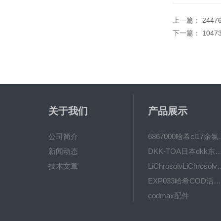
上一篇：
2447
下一篇：
1047
关于我们
产品展示
公司简介
6867000哈希cl1
新闻动态
DKK-TOA日本dkk东亚电波水质仪
技术文章
LiChrosolvLiChro
EXP033哈希COD活塞泵价格 EXP033
codmax配件
5B-3FCOD分析仪