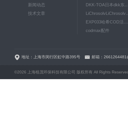
新闻动态
DKK-TOA日本dkk东亚电波水质仪
技术文章
LiChrosolvLiChro
EXP033哈希COD活塞泵价格 EXP033
codmax配件
5B-3FCOD分析仪
地址：上海市闵行区虹中路395号
邮箱：2661264481
©2026 上海植茂环保科技有限公司 版权所有 All Rights Reserve