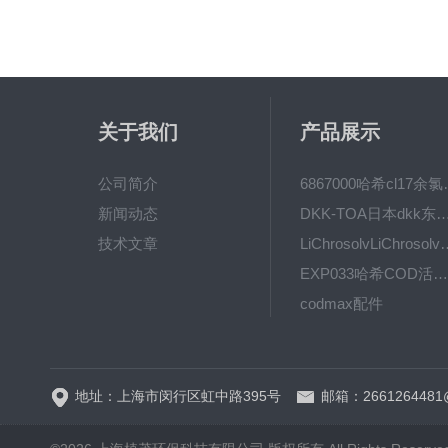
关于我们
产品展示
公司简介
6867000哈希cl1
新闻动态
DKK-TOA日本dkk东亚电波水质仪
技术文章
LiChrosolvLiChro
EXP033哈希COD活塞泵价格 EXP033
codmax配件
5B-3FCOD分析仪
地址：上海市闵行区虹中路395号
邮箱：2661264481