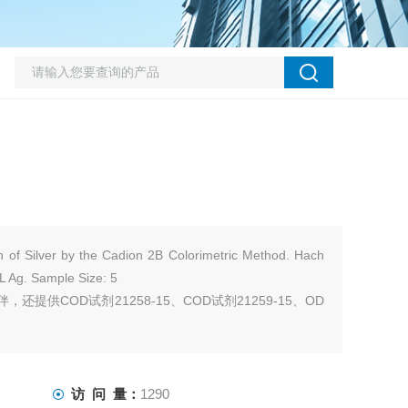
n of Silver by the Cadion 2B Colorimetric Method. Hach
L Ag. Sample Size: 5
提供COD试剂21258-15、COD试剂21259-15、OD
访 问 量：
1290