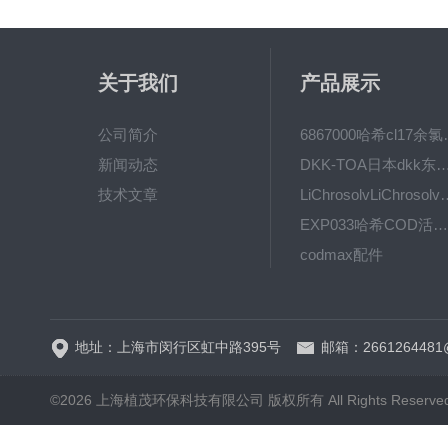
关于我们
产品展示
公司简介
6867000哈希cl1
新闻动态
DKK-TOA日本dkk东亚电波水质仪
技术文章
LiChrosolvLiChro
EXP033哈希COD活塞泵价格 EXP033
codmax配件
5B-3FCOD分析仪
地址：上海市闵行区虹中路395号
邮箱：2661264481
©2026 上海植茂环保科技有限公司 版权所有 All Rights Reserve