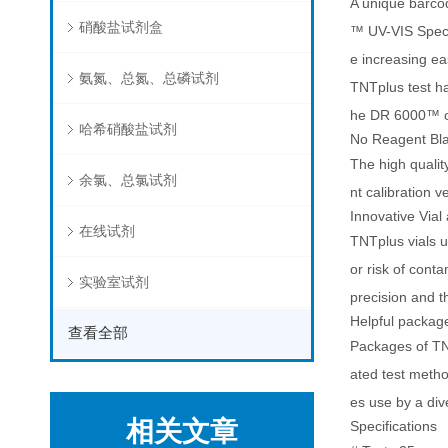
A unique barco
硝酸盐试剂盒
™ UV-VIS Spect
e increasing eas
氨氮、总氮、总磷试剂
TNTplus test ha
he DR 6000™ o
哈希硝酸盐试剂
No Reagent Bl
The high qualit
余氯、总氯试剂
nt calibration 
Innovative Vial
在线试剂
TNTplus vials u
or risk of cont
实验室试剂
precision and t
Helpful packag
查看全部
Packages of TNT
ated test metho
es use by a div
相关文章
Specifications