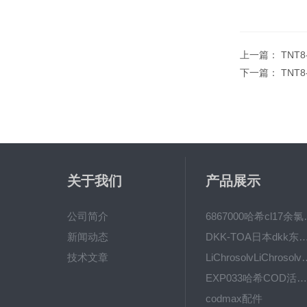
上一篇：
TNT
下一篇：
TNT
关于我们
产品展示
公司简介
6867000哈希cl1
新闻动态
DKK-TOA日本dkk东亚电波水质仪
技术文章
LiChrosolvLiChro
EXP033哈希COD活塞泵价格 EXP033
codmax配件