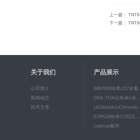
上一篇：
TNT
下一篇：
TNT
关于我们
产品展示
公司简介
6867000哈希cl1
新闻动态
DKK-TOA日本dkk东亚电波水质仪
技术文章
LiChrosolvLiChro
EXP033哈希COD活塞泵价格 EXP033
codmax配件
5B-3FCOD分析仪