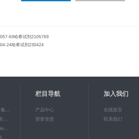
1057-69哈希试剂2105769
304-24哈希试剂230424
栏目导航
加入我们
6867000哈希cl17余氯分析仪色度计模块、哈希cl17比色池现货
产品中心
在线留言
DKK-TOA日本dkk东亚电波水质仪器电极耗材
荣誉资质
联系我们
LiChrosolvLiChrosolv®HPLC色谱纯溶剂
EXP033哈希COD活塞泵价格 EXP033