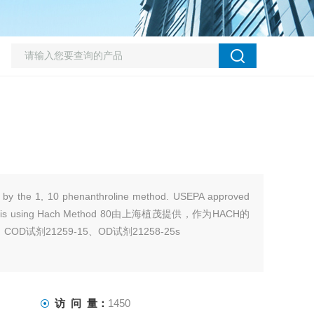
on by the 1, 10 phenanthroline method. USEPA approved
 analysis using Hach Method 80由上海植茂提供，作为HACH的
OD试剂21259-15、OD试剂21258-25s
访 问 量：
1450