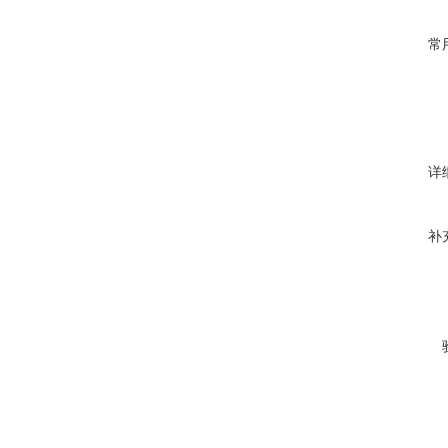
常
详
补