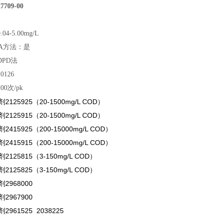
709-00
4-5.00mg/L
A方法：是
PD法
126
0次/pk
125925（20-1500mg/L COD）
125915（20-1500mg/L COD）
415925（200-15000mg/L COD）
415915（200-15000mg/L COD）
125815（3-150mg/L COD）
125825（3-150mg/L COD）
2968000
2967900
961525 2038225